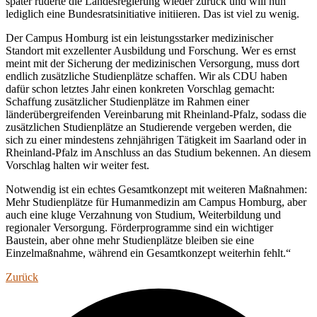
später ruderte die Landesregierung wieder zurück und will nun
lediglich eine Bundesratsinitiative initiieren. Das ist viel zu wenig.
Der Campus Homburg ist ein leistungsstarker medizinischer
Standort mit exzellenter Ausbildung und Forschung. Wer es ernst
meint mit der Sicherung der medizinischen Versorgung, muss dort
endlich zusätzliche Studienplätze schaffen. Wir als CDU haben
dafür schon letztes Jahr einen konkreten Vorschlag gemacht:
Schaffung zusätzlicher Studienplätze im Rahmen einer
länderübergreifenden Vereinbarung mit Rheinland-Pfalz, sodass die
zusätzlichen Studienplätze an Studierende vergeben werden, die
sich zu einer mindestens zehnjährigen Tätigkeit im Saarland oder in
Rheinland-Pfalz im Anschluss an das Studium bekennen. An diesem
Vorschlag halten wir weiter fest.
Notwendig ist ein echtes Gesamtkonzept mit weiteren Maßnahmen:
Mehr Studienplätze für Humanmedizin am Campus Homburg, aber
auch eine kluge Verzahnung von Studium, Weiterbildung und
regionaler Versorgung. Förderprogramme sind ein wichtiger
Baustein, aber ohne mehr Studienplätze bleiben sie eine
Einzelmaßnahme, während ein Gesamtkonzept weiterhin fehlt.“
Zurück