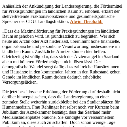
Anlässlich der Ankündigung der Landesregierung, die Fördermittel
für Praxisgründungen im ländlichen Raum zu erhöhen, erklärt der
stellvertretende Fraktionsvorsitzende und gesundheitspolitische
Sprecher der CDU-Landtagsfraktion,
Alwin Theobald:
„Dass die Maximalförderung für Praxisgründungen im ländlichen
Raum angehoben wird, ist grundsätzlich zu begrüßen. Wer sich
heute als Ärztin oder Arzt niederlässt, übernimmt hohe finanzielle,
organisatorische und persönliche Verantwortung, insbesondere im
ländlichen Raum. Zusätzliche Anreize können hier helfen.
Gleichzeitig ist völlig klar, dass sich der Ärztemangel im Saarland
allein mit höheren Förderbeträgen nicht lösen lässt. Der
demografische Wandel sorgt dafür, dass zahlreiche Hausärztinnen
und Hausärzte in den kommenden Jahren in den Ruhestand gehen.
Gerade im ländlichen Raum drohen dadurch erhebliche
Versorgungslücken.
Die jetzt beschlossene Erhöhung der Förderung darf deshalb nicht
darüber hinwegtäuschen, dass die Landesregierung an einer
zentralen Stelle weiterhin zurückbleibt: bei den Studienplätzen für
Humanmedizin. Frau Rehlinger hat selbst noch vor Kurzem beim
Jubiläum der Ärztekammer bestätigt, dass das Saarland mehr
Medizinstudienplätze brauche. Sie kündigte vor versammeltem
Publikum an, diese auch zu schaffen. Doch schon wenige Tage