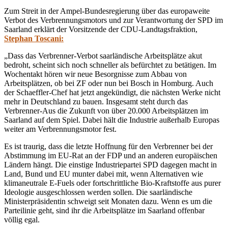
Zum Streit in der Ampel-Bundesregierung über das europaweite
Verbot des Verbrennungsmotors und zur Verantwortung der SPD im
Saarland erklärt der Vorsitzende der CDU-Landtagsfraktion,
Stephan Toscani:
„Dass das Verbrenner-Verbot saarländische Arbeitsplätze akut
bedroht, scheint sich noch schneller als befürchtet zu betätigen. Im
Wochentakt hören wir neue Besorgnisse zum Abbau von
Arbeitsplätzen, ob bei ZF oder nun bei Bosch in Homburg. Auch
der Schaeffler-Chef hat jetzt angekündigt, die nächsten Werke nicht
mehr in Deutschland zu bauen. Insgesamt steht durch das
Verbrenner-Aus die Zukunft von über 20.000 Arbeitsplätzen im
Saarland auf dem Spiel. Dabei hält die Industrie außerhalb Europas
weiter am Verbrennungsmotor fest.
Es ist traurig, dass die letzte Hoffnung für den Verbrenner bei der
Abstimmung im EU-Rat an der FDP und an anderen europäischen
Ländern hängt. Die einstige Industriepartei SPD dagegen macht in
Land, Bund und EU munter dabei mit, wenn Alternativen wie
klimaneutrale E-Fuels oder fortschrittliche Bio-Kraftstoffe aus purer
Ideologie ausgeschlossen werden sollen. Die saarländische
Ministerpräsidentin schweigt seit Monaten dazu. Wenn es um die
Parteilinie geht, sind ihr die Arbeitsplätze im Saarland offenbar
völlig egal.