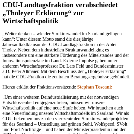
CDU-Landtagsfraktion verabschiedet
„Tholeyer Erklärung“ zur
Wirtschaftspolitik
„Weiter denken – wie der Strukturwandel im Saarland gelingen
kann“: Unter diesem Motto stand die diesjährige
Jahresauftaktklausur der CDU-Landtagsfraktion in der Abtei
Tholey. Neben dem industriellen Strukturwandel ging es
insbesondere um eine stärkere Förderung des Mittelstandes und der
Innovationspotenziale im Land. Externe Impulse gaben unter
anderem Wirtschaftsprofessor Dr. Lars Feld und Bundesminister
a.D. Peter Altmaier. Mit dem Beschluss der „Tholeyer Erklärung“
hat die CDU-Fraktion die zentralen Beratungsergebnisse gebündelt.
Hierzu erklärt der Fraktionsvorsitzende
Stephan Toscani:
„Um einer weiteren Deindustrialisierung mit der notwendigen
Entschlossenheit entgegenzutreten, müssen wir unsere
Wirtschaftspolitik auf eine neue Stufe heben. Wir brauchen auch
eine Neuerfindung unseres Wirtschaftsmodells im Saarland. Wir als
CDU bekennen uns zu den vier zentralen Strukturwandelprojekten
für das Saarland – Umstellung auf grünen Stahl, Wolfspeed, SVolt
und Ford-Nachfolge – und haben der Ministerpräsidentin und der