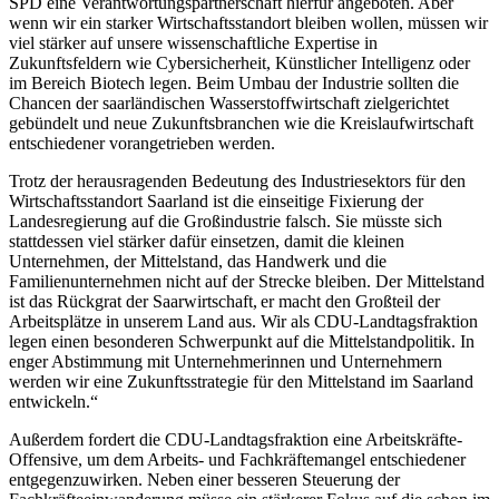
SPD eine Verantwortungspartnerschaft hierfür angeboten. Aber
wenn wir ein starker Wirtschaftsstandort bleiben wollen, müssen wir
viel stärker auf unsere wissenschaftliche Expertise in
Zukunftsfeldern wie Cybersicherheit, Künstlicher Intelligenz oder
im Bereich Biotech legen. Beim Umbau der Industrie sollten die
Chancen der saarländischen Wasserstoffwirtschaft zielgerichtet
gebündelt und neue Zukunftsbranchen wie die Kreislaufwirtschaft
entschiedener vorangetrieben werden.
Trotz der herausragenden Bedeutung des Industriesektors für den
Wirtschaftsstandort Saarland ist die einseitige Fixierung der
Landesregierung auf die Großindustrie falsch. Sie müsste sich
stattdessen viel stärker dafür einsetzen, damit die kleinen
Unternehmen, der Mittelstand, das Handwerk und die
Familienunternehmen nicht auf der Strecke bleiben. Der Mittelstand
ist das Rückgrat der Saarwirtschaft, er macht den Großteil der
Arbeitsplätze in unserem Land aus. Wir als CDU-Landtagsfraktion
legen einen besonderen Schwerpunkt auf die Mittelstandpolitik. In
enger Abstimmung mit Unternehmerinnen und Unternehmern
werden wir eine Zukunftsstrategie für den Mittelstand im Saarland
entwickeln.“
Außerdem fordert die CDU-Landtagsfraktion eine Arbeitskräfte-
Offensive, um dem Arbeits- und Fachkräftemangel entschiedener
entgegenzuwirken. Neben einer besseren Steuerung der