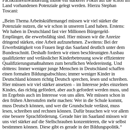
Fachkräfteeinwanderung müsse ein stärkerer Fokus auf die schon im
Land vorhandenen Potenziale gelegt werden. Hierzu Stephan
Toscani:
„Beim Thema Arbeitskräftemangel müssen wir viel stärker die
Potenziale nutzen, die wir schon in unserem Land haben. Erstens:
Wir haben in Deutschland fast vier Millionen Bürgergeld-
Empfänger, die erwerbsfähig sind. Hier müssen wir die Anreize
dringend stärken, eine Arbeit aufzunehmen. Zweitens: Bei der
Erwerbstätigkeit von Frauen liegt das Saarland deutlich unter dem
Bundesschnitt. Deshalb fordern wir einen beschleunigten Ausbau
qualifizierter und verlässlicher Kinderbetreuung sowie effizientere
Qualifizierungsmaßnahmen zum beruflichen Wiedereinstig. Und
drittens: Immer weniger junge Menschen in Deutschland schaffen
einen formalen Bildungsabschluss; immer weniger Kinder in
Deutschland können richtig Deutsch sprechen, lesen und schreiben.
Hier müssen wir viel stärker ansetzen – im Interesse jedes einzelnen
Kindes, das richtig gefördert, aber auch gefordert werden muss, und
im Ergebnis auch im Interesse von uns allen. Wir müssen schon in
den frühen Altersstufen mehr machen: Wer in die Schule kommt,
muss Deutsch können, und wer die Grundschule verlässt, muss
lesen, schreiben und rechnen können. Dafür brauchen wir vor allem
eine bessere Sprachförderung. Gerade hier im Saarland müssen wir
uns viel stärker auf die Stellschrauben konzentrieren, die wir selbst
bestimmen können. Diese gibt es gerade in der Bildungspolitik.“